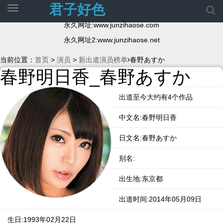
君子好色
切
换
永久网址:www.junzihaose.com
导
航
永久网址2:www.junzihaose.net
当前位置：
首页
>
演员
>
新出道演员榜单
春野あすか
春野明日香_春野あすか
出道至今大约有4个作品
中文名:春野明日香
日文名:春野あすか
别名:
出生地:东京都
出道时间:2014年05月09日
生日:1993年02月22日