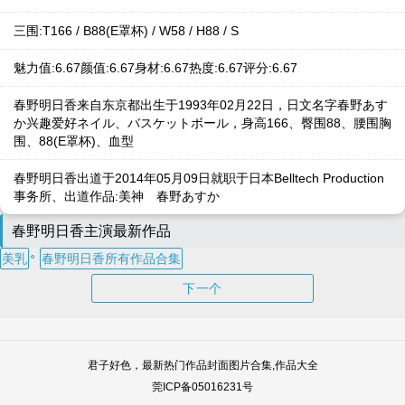
三围:T166 / B88(E罩杯) / W58 / H88 / S
魅力值:6.67颜值:6.67身材:6.67热度:6.67评分:6.67
春野明日香来自东京都出生于1993年02月22日，日文名字春野あす
か兴趣爱好ネイル、バスケットボール，身高166、臀围88、腰围胸
围、88(E罩杯)、血型
春野明日香出道于2014年05月09日就职于日本Belltech Production
事务所、出道作品:美神 春野あすか
春野明日香主演最新作品
美乳
春野明日香所有作品合集
下一个
君子好色，最新热门作品封面图片合集,作品大全
莞ICP备05016231号