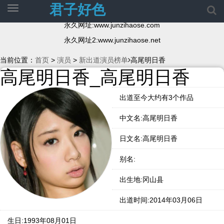
君子好色
切
换
永久网址:www.junzihaose.com
导
航
永久网址2:www.junzihaose.net
当前位置：
首页
>
演员
>
新出道演员榜单
高尾明日香
高尾明日香_高尾明日香
出道至今大约有3个作品
中文名:高尾明日香
日文名:高尾明日香
别名:
出生地:冈山县
出道时间:2014年03月06日
生日:1993年08月01日