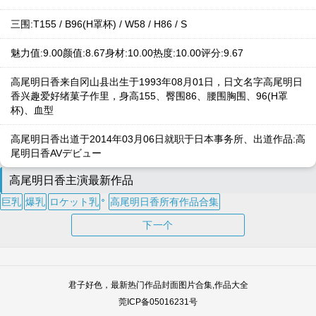
三围:T155 / B96(H罩杯) / W58 / H86 / S
魅力值:9.00颜值:8.67身材:10.00热度:10.00评分:9.67
高尾明日香来自冈山县出生于1993年08月01日，日文名字高尾明日
香兴趣爱好绪菓子作里，身高155、臀围86、腰围胸围、96(H罩
杯)、血型
高尾明日香出道于2014年03月06日就职于日本事务所、出道作品:高
尾明日香AVデビュー
高尾明日香主演最新作品
巨乳
爆乳
ロケット乳
高尾明日香所有作品合集
下一个
君子好色，最新热门作品封面图片合集,作品大全
莞ICP备05016231号