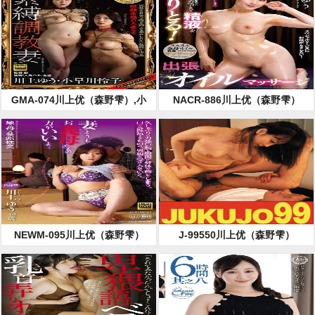
歩,さかい由布,日向
こ）,稲場るか,若月
うみ
みいな,松本菜奈実,
星乃マミ,通野未帆,
山本蓮加,玉木くる
み,葉月もえ,紺野ひ
かる,七海ひな（七
瀬ひな）,若宮はず
GMA-074川上优（森野雫）,小
NACR-886川上优（森野雫）
き,川菜美鈴,辻井ほ
早川怜子
のか,藤森里穂,望月
あやか,冬愛ことね,
宇流木さら,山岸ゆ
り,逢坂りの,本真ゆ
り,星あめり,星仲こ
こみ,川原かなえ,市
川花音,神咲まい,赤
瀬尚子,蘭々,有栖る
る
NEWM-095川上优（森野雫）
J-99550川上优（森野雫）