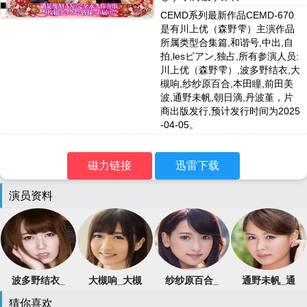
CEMD系列最新作品CEMD-670
是有川上优（森野雫）主演作品
所属类型合集篇,和谐号,中出,自
拍,lesビアン,独占,所有参演人员:
川上优（森野雫）,波多野结衣,大
槻响,纱纱原百合,本田瞳,前田美
波,通野未帆,朝日滴,丹波堇，片
商出版发行,预计发行时间为2025
-04-05。
磁力链接
迅雷下载
演员资料
波多野结衣_
大槻响_大槻
纱纱原百合_
通野未帆_通
波多野結衣
ひびき
紗々原ゆり
野未帆
猜你喜欢