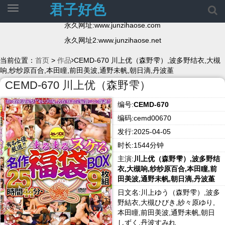
君子好色
切
换
永久网址:www.junzihaose.com
导
航
永久网址2:www.junzihaose.net
当前位置：
首页
>
作品
CEMD-670 川上优（森野雫）,波多野结衣,大槻
响,纱纱原百合,本田瞳,前田美波,通野未帆,朝日滴,丹波堇
CEMD-670 川上优（森野雫）
编号:
CEMD-670
编码:cemd00670
发行:2025-04-05
时长:1544分钟
主演:
川上优（森野雫）,波多野结
衣,大槻响,纱纱原百合,本田瞳,前
田美波,通野未帆,朝日滴,丹波堇
日文名:川上ゆう（森野雫）,波多
野結衣,大槻ひびき,紗々原ゆり,
本田瞳,前田美波,通野未帆,朝日
しずく,丹波すみれ