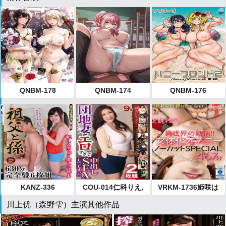
QNBM-178
QNBM-174
QNBM-176
KANZ-336
COU-014仁科りえ,
VRKM-1736姫咲は
里美まゆ,真木今日
な,美園和花,松本い
川上优（森野雫）主演其他作品
子,松永雪子,葵百合
ちか,田中ねね,森沢
香,真宮あや,夜空奈
かな（飯岡かな