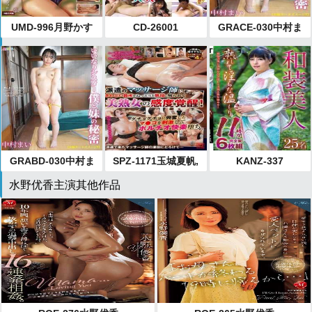
UMD-996月野かす
CD-26001
GRACE-030中村ま
み,小野坂ゆいか,鈴
い
木真夕
GRABD-030中村ま
SPZ-1171玉城夏帆,
KANZ-337
い
鮎川万里香,十川あ
水野优香主演其他作品
りさ,赤城穂波