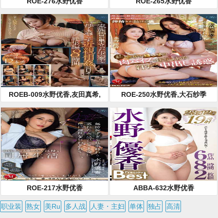
ROE-276水野优香
ROE-265水野优香
ROEB-009水野优香,友田真希,
ROE-250水野优香,大石纱季
加山夏子,一场丽香,濑尾礼子,礼
崎清香
ROE-217水野优香
ABBA-632水野优香
职业装
熟女
美Ru
多人战
人妻・主妇
单体
独占
高清