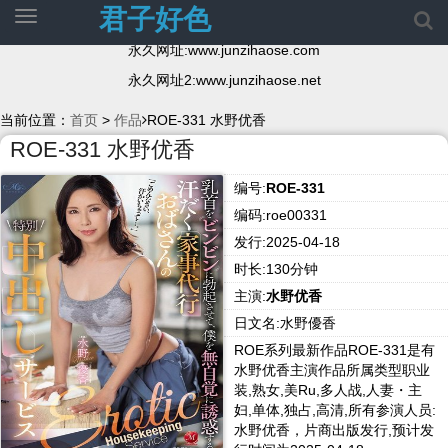
君子好色
切
换
永久网址:www.junzihaose.com
导
航
永久网址2:www.junzihaose.net
当前位置：
首页
>
作品
ROE-331 水野优香
ROE-331 水野优香
编号:
ROE-331
编码:roe00331
发行:2025-04-18
时长:130分钟
主演:
水野优香
日文名:水野優香
ROE系列最新作品ROE-331是有
水野优香主演作品所属类型职业
装,熟女,美Ru,多人战,人妻・主
妇,单体,独占,高清,所有参演人员:
水野优香，片商出版发行,预计发