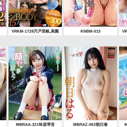
VRKM-1728宍戸里帆,美園
KNBM-015
V
和花,尾崎えりか,森日向子,
菜
弥生みづき,水川スミレ,波
子
多野結衣,紗々原ゆり,月野
さ
かすみ,美咲かんな,木下ひ
美
まり（花沢ひまり）,真木
名
今日子,胡桃さくら,流川莉
央,黒川すみれ
MBRAA-321铃原琴音
MBRAZ-062朝日春