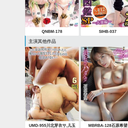
QNBM-178
SIHB-037
主演其他作品
UMD-955川北芽衣サ,儿玉
MBRBA-128石原希望