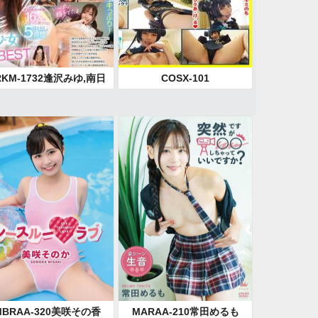
RKM-1732逢沢みゆ,南日
COSX-101
乃,斎藤あみり,松井日奈
,天馬ゆい,新井リマ,胡桃
くら,小那海あや,和久井
兎,藤田ゆず,美澄玲衣,椎
心春,桜木美音,渚みつき,
片寄しゅうか,雛乃ゆな
MBRAA-320美咲その香
MARAA-210常田めるも