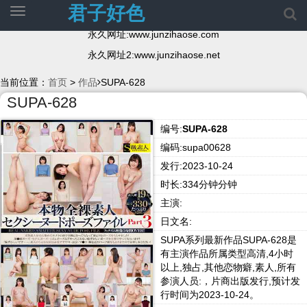
君子好色
切
换
永久网址:www.junzihaose.com
导
航
永久网址2:www.junzihaose.net
当前位置：
首页
>
作品
SUPA-628
SUPA-628
编号:
SUPA-628
编码:supa00628
发行:2023-10-24
时长:334分钟分钟
主演:
日文名:
SUPA系列最新作品SUPA-628是
有主演作品所属类型高清,4小时
以上,独占,其他恋物癖,素人,所有
参演人员:，片商出版发行,预计发
行时间为2023-10-24。