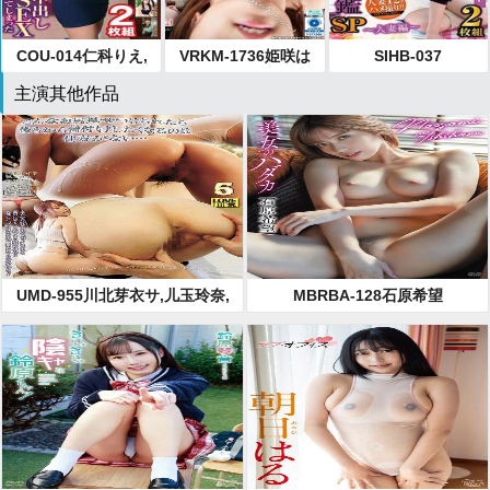
COU-014仁科りえ,
VRKM-1736姫咲は
SIHB-037
里美まゆ,真木今日
な,美園和花,松本い
主演其他作品
子,松永雪子,葵百合
ちか,田中ねね,森沢
香,真宮あや,夜空奈
かな（飯岡かな
歩,さかい由布,日向
こ）,稲場るか,若月
うみ
みいな,松本菜奈実,
星乃マミ,通野未帆,
山本蓮加,玉木くる
み,葉月もえ,紺野ひ
かる,七海ひな（七
瀬ひな）,若宮はず
UMD-955川北芽衣サ,儿玉玲奈,
MBRBA-128石原希望
き,川菜美鈴,辻井ほ
百永纱里奈,广仲南,桐谷奈绪,木
のか,藤森里穂,望月
下葵（花沢葵）
あやか,冬愛ことね,
宇流木さら,山岸ゆ
り,逢坂りの,本真ゆ
り,星あめり,星仲こ
こみ,川原かなえ,市
川花音,神咲まい,赤
瀬尚子,蘭々,有栖る