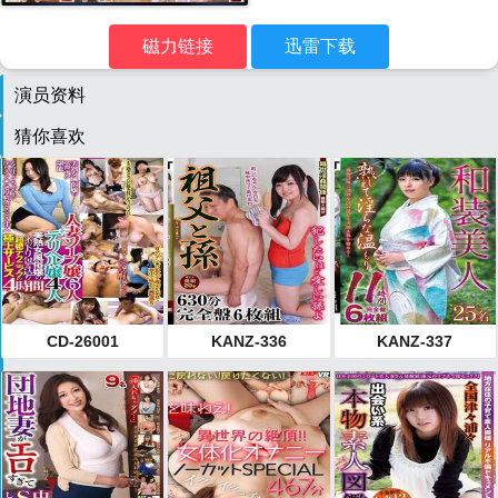
磁力链接
迅雷下载
演员资料
猜你喜欢
CD-26001
KANZ-336
KANZ-337